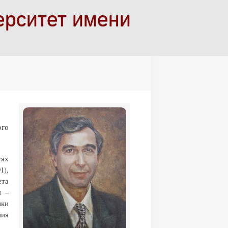
ерситет имени
ого
тях
1),
ета
я –
ики
ния