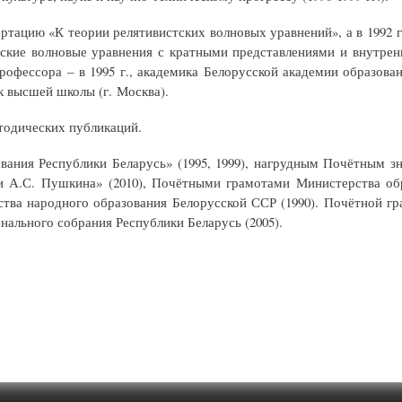
ртацию «К теории релятивистских волновых уравнений», а в 1992 г
ские волновые уравнения с кратными представлениями и внутрен
профессора – в 1995 г., академика Белорусской академии образова
 высшей школы (г. Москва).
тодических публикаций.
ания Республики Беларусь» (1995, 1999), нагрудным Почётным зн
и А.С. Пушкина» (2010), Почётными грамотами Министерства обр
ерства народного образования Белорусской ССР (1990). Почётной 
нального собрания Республики Беларусь (2005).