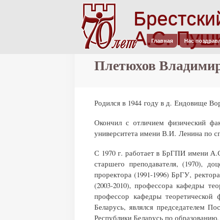
Брестски
А.С. Пуш
Главная
Нас поздрав
Главное меню
Плетюхов Владимир
Родился в 1944 году в д. Ендовище Вор
Окончил с отличием физический факу
университета имени В.И. Ленина по с
С 1970 г. работает в БрГПИ имени А.
старшего преподавателя, (1970), доц
проректора (1991-1996) БрГУ, ректор
(2003-2010), профессора кафедры те
профессор кафедры теоретической ф
Беларусь, являлся председателем По
Республики Беларусь по образованию, к