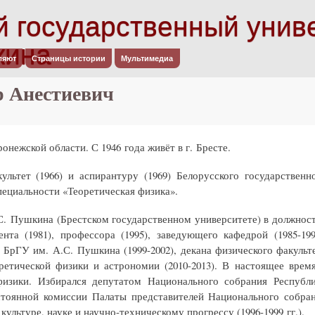
й государственный унив
кина
Перейти к
ляют
Страницы истории
Мультимедиа
основному
содержанию
 Анестиевич
онежской области. С 1946 года живёт в г. Бресте.
льтет (1966) и аспирантуру (1969) Белорусского государственн
пециальности «Теоретическая физика».
С. Пушкина (Брестском государственном университете) в должнос
ента (1981), профессора (1995), заведующего кафедрой (1985-199
а БрГУ им. А.С. Пушкина (1999-2002), декана физического факульт
оретической физики и астрономии (2010-2013). В настоящее врем
изики. Избирался депутатом Национального собрания Республ
стоянной комиссии Палаты представителей Национального собра
ультуре, науке и научно-техническому прогрессу (1996-1999 гг.).