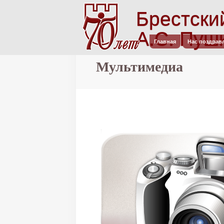
Брестски
А.С. Пуш
Главная
Нас поздрав
Главное меню
Мультимедиа